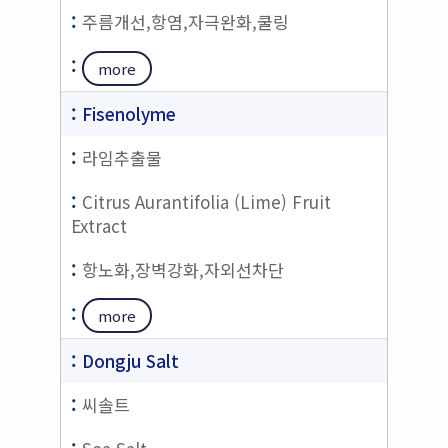
주름개선,항염,자극완화,쿨링
more
Fisenolyme
라임추출물
Citrus Aurantifolia (Lime) Fruit
Extract
항노화,장벽강화,자외선차단
more
Dongju Salt
씨솔트