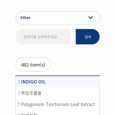
Filter
검색
482 item(s)
INDIGO OIL
쪽잎추출물
Polygonum Tinctorium Leaf Extract