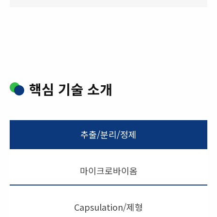
핵심 기술 소개
추출/분리/정제
마이크로바이옴
Capsulation/제형