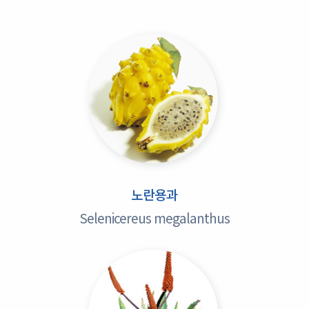
노란용과
Selenicereus megalanthus