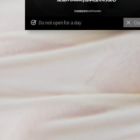
Do not open for a day
Cl