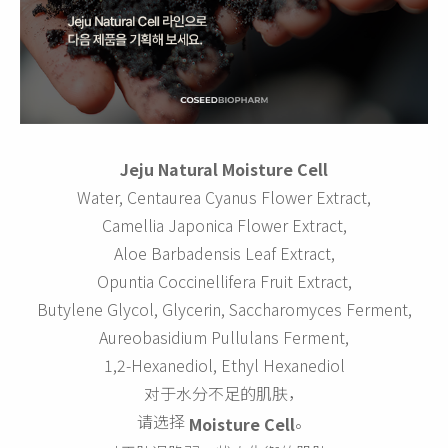
Jeju Natural Moisture Cell
Water, Centaurea Cyanus Flower Extract,
Camellia Japonica Flower Extract,
Aloe Barbadensis Leaf Extract,
Opuntia Coccinellifera Fruit Extract,
Butylene Glycol, Glycerin, Saccharomyces Ferment,
Aureobasidium Pullulans Ferment,
1,2-Hexanediol, Ethyl Hexanediol
对于水分不足的肌肤，
请选择
。
Moisture Cell