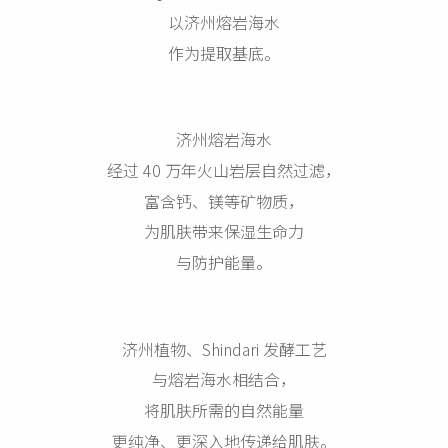
以济州熔岩海水
作为提取基底。
济州熔岩海水
经过 40 万年火山岩层自然过滤，
富含钙、镁等矿物质，
为肌肤带来保湿生命力
与防护能量。
济州植物、Shindari 发酵工艺
与熔岩海水相结合，
将肌肤所需的自然能量
更纯净、更深入地传递给肌肤。