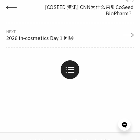
PREV
[COSEED 资讯] CNN为什么来到CoSeed
BioPharm？
NEXT
2026 in-cosmetics Day 1 回顾