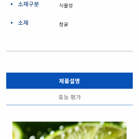
소재구분
식물성
소재
청귤
제품설명
효능 평가