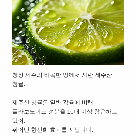
청정 제주의 비옥한 땅에서 자란 제주산
청귤.
제주산 청귤은 일반 감귤에 비해
플라보노이드 성분을 10배 이상 함유하고
있어,
뛰어난 항산화 효과를 지닙니다.