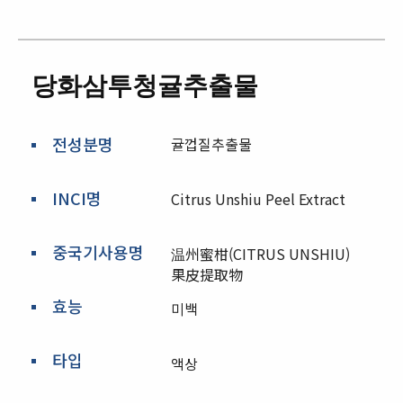
당화삼투청귤추출물
전성분명
귤껍질추출물
INCI명
Citrus Unshiu Peel Extract
중국기사용명
温州蜜柑(CITRUS UNSHIU)
果皮提取物
효능
미백
타입
액상