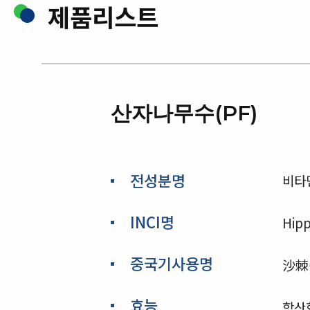
제품리스트
산자나무수(PF)
전성분명
비타
INCI명
Hip
중국기사용명
沙棘(
효능
항산