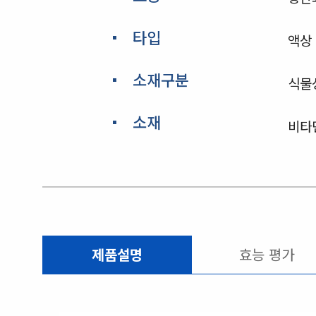
타입
액상
소재구분
식물
소재
비타
제품설명
효능 평가