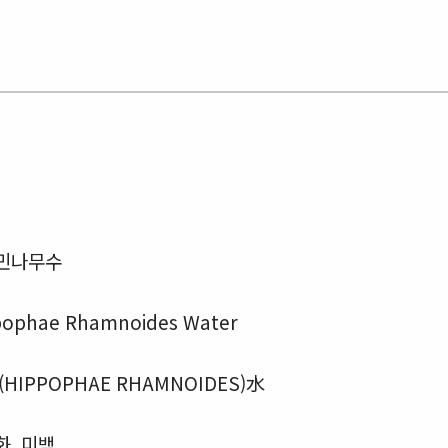
민나무수
pophae Rhamnoides Water
HIPPOPHAE RHAMNOIDES)水
화, 미백